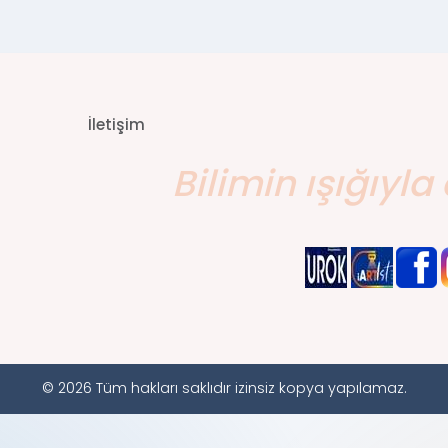
İletişim
Bilimin ışığıyla 
© 2026 Tüm hakları saklıdır izinsiz kopya yapılamaz.