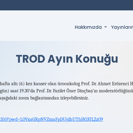
Hakkımızda
Yayınlar
TROD Ayın Konuğu
fta altı (6) kez kanser olan üroonkolog Prof. Dr. Ahmet Erözenci
gün) saat 19.30’da Prof. Dr. Fazilet Öner Dinçbaş’ın moderatörlüğün
şağıdaki zoom bağlantısından izleyebilirsiniz.
9358350?pwd=L0VxaGRpNVZmaFpDUjdhUThHOXJLZz09