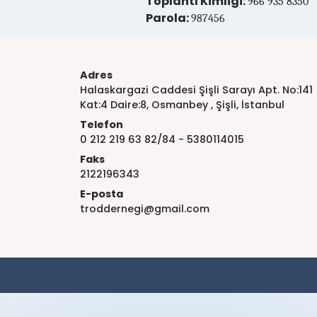
Toplantı Kimliği:
966 935 8350
Parola:
987456
Adres
Halaskargazi Caddesi Şişli Sarayı Apt. No:141
Kat:4 Daire:8, Osmanbey , Şişli, İstanbul
Telefon
0 212 219 63 82/84 - 5380114015
Faks
2122196343
E-posta
troddernegi@gmail.com