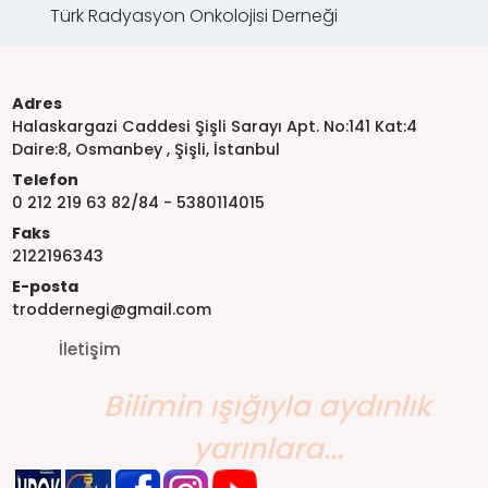
Türk Radyasyon Onkolojisi Derneği
Adres
Halaskargazi Caddesi Şişli Sarayı Apt. No:141 Kat:4
Daire:8, Osmanbey , Şişli, İstanbul
Telefon
0 212 219 63 82/84 - 5380114015
Faks
2122196343
E-posta
troddernegi@gmail.com
İletişim
Bilimin ışığıyla aydınlık
yarınlara...