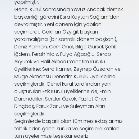
yapılmıştır.
Genel Kurul sonrasında Yavuz Anacak dernek
başkanlığı görevini Esra Kaytan Sağlam’dan
devralmıştır. Yeni dönem için yapılan
seçimlerde Gökhan Özyiğit başkan
yardımcılığına (bir sonraki dönem başkanı),
Deniz Yalman, Cem Önal, Bilge Gürsel, Şefik
İğdem, Ferah Yıldız, Fulya Ağaoğlu, Serap
Akyürek ve Halil Akbörü Yönetim Kurulu
üyeliklerine; Serra Kamer, Zeynep Özsaran ve
Müge Akmansu Denetim Kurulu üyeliklerine
seçilmişlerdir. Genel kurul tarafından yeni
oluşturulan Etik Kurul üyeliklerine de; Emin
Darendeliler, Serdar Özkök, Fazilet Öner
Dinçbaş, Faruk Zorlu ve Süleyman Altın
seçilmişlerdir.
Seçimlerde başarılı olan tüm meslektaşlarımızı
tebrik eder, genel kurula ve seçimlere katılan
tüm üyelerimize teşekkür ederiz.