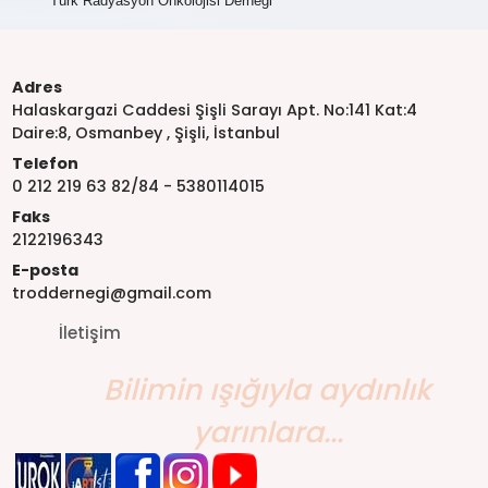
Türk Radyasyon Onkolojisi Derneği
Adres
Halaskargazi Caddesi Şişli Sarayı Apt. No:141 Kat:4
Daire:8, Osmanbey , Şişli, İstanbul
Telefon
0 212 219 63 82/84 - 5380114015
Faks
2122196343
E-posta
troddernegi@gmail.com
İletişim
Bilimin ışığıyla aydınlık
yarınlara...