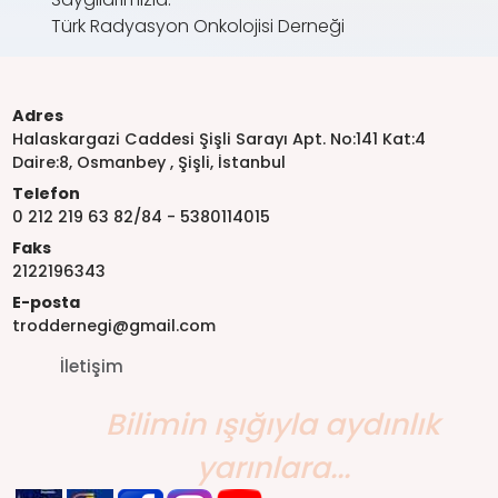
Türk Radyasyon Onkolojisi Derneği
Adres
Halaskargazi Caddesi Şişli Sarayı Apt. No:141 Kat:4
Daire:8, Osmanbey , Şişli, İstanbul
Telefon
0 212 219 63 82/84 - 5380114015
Faks
2122196343
E-posta
troddernegi@gmail.com
İletişim
Bilimin ışığıyla aydınlık
yarınlara...