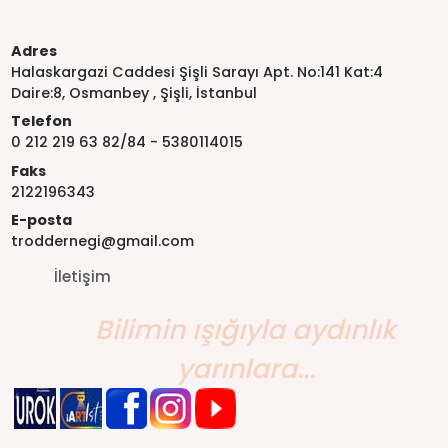
Adres
Halaskargazi Caddesi Şişli Sarayı Apt. No:141 Kat:4
Daire:8, Osmanbey , Şişli, İstanbul
Telefon
0 212 219 63 82/84 - 5380114015
Faks
2122196343
E-posta
troddernegi@gmail.com
İletişim
Bilimin ışığıyla aydınlık
yarınlara...